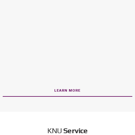
농심천심 대학생 봉사단 사업 12개교 선정(강원권역: 강원대학교 강릉캠퍼스)
LEARN MORE
KNU
Service